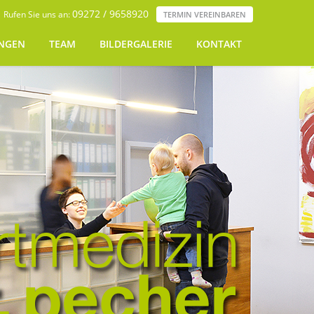
09272 / 9658920
Rufen Sie uns an:
TERMIN VEREINBAREN
UNGEN
TEAM
BILDERGALERIE
KONTAKT