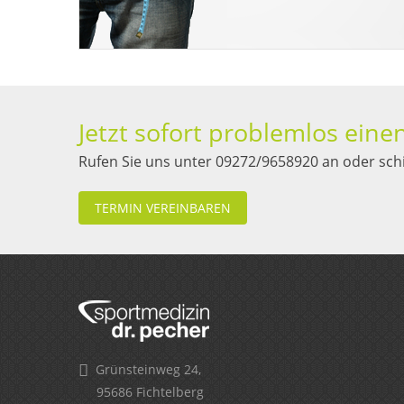
Jetzt sofort problemlos ein
Rufen Sie uns unter 09272/9658920 an oder sch
TERMIN VEREINBAREN
Grünsteinweg 24,
95686 Fichtelberg